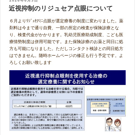
POSTED
2026年6月3日
近視抑制のリジュセア点眼について
ON
６月よりﾘｼﾞｭｾｱﾐﾆ点眼が選定療養の制度に変わりました。薬
剤料は今まで通り自費、一部の所定の検査が保険診療とな
り、検査代金がかかります。乳幼児医療助成制度、こども医
療情勢制度は併用可能です。また保険診療のお薬と同日に処
方も可能になりました。ただしコンタクト検診との同日処方
はできません。随時ホームページの修正も行う予定です。よ
ろしくお願い致します