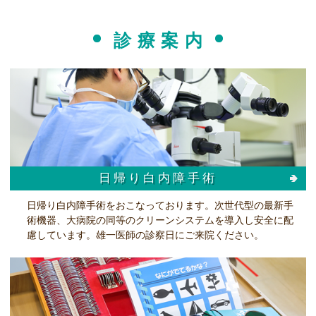
ー
診療案内
日帰り白内障手術
日帰り白内障手術をおこなっております。次世代型の最新手
術機器、大病院の同等のクリーンシステムを導入し安全に配
慮しています。雄一医師の診察日にご来院ください。