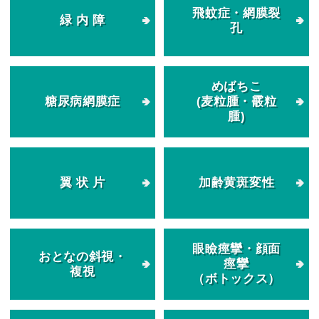
飛蚊症・網膜裂
緑 内 障
孔
めばちこ
糖尿病網膜症
(麦粒腫・霰粒
腫)
翼 状 片
加齢黄斑変性
眼瞼痙攣・顔面
おとなの斜視・
痙攣
複視
（ボトックス）