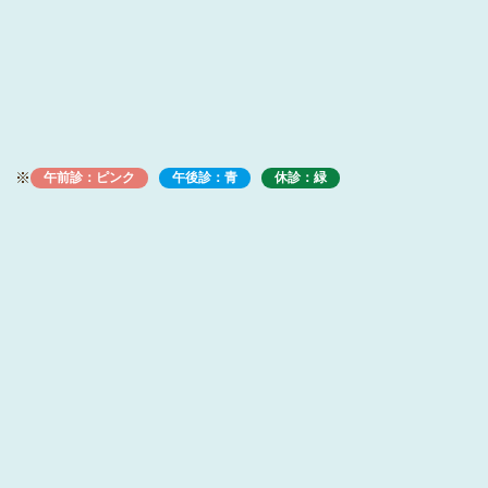
※
午前診：ピンク
午後診：青
休診：緑