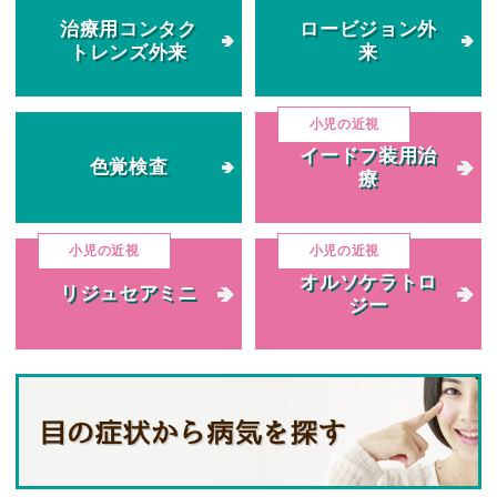
治療用コンタク
ロービジョン外
トレンズ外来
来
イードフ装用治
色覚検査
療
オルソケラトロ
リジュセアミニ
ジー