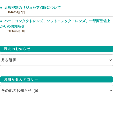
近視抑制のリジュセア点眼について
2026年6月3日
ハードコンタクトレンズ、ソフトコンタクトレンズ、一部商品値上
がりのお知らせ
2026年5月30日
過去のお知らせ
過
去
の
お
知
ら
せ
お知らせカテゴリー
お
知
ら
せ
カ
テ
ゴ
リ