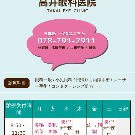
眼科一般 / 小児眼科 / 日帰り白内障手術 / レーザ
診療科目
ー手術 / コンタクトレンズ処方
診療受付時
月
火
水
木
金
土
日祝
間
美和
/
美和
/
8:50～
美和/
美和/
雄一/
(阿
大学医
大学医
阿部
阿部
部)
雄一
11:30
師
師