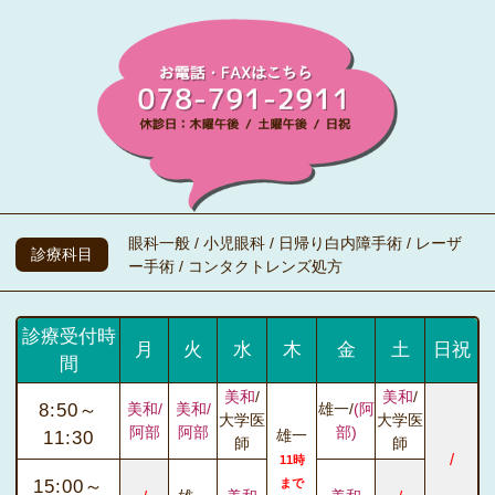
眼科一般 / 小児眼科 / 日帰り白内障手術 / レーザ
診療科目
ー手術 / コンタクトレンズ処方
診療受付時
月
火
水
木
金
土
日祝
間
美和
/
美和
/
8:50～
美和/
美和/
雄一/
(阿
大学医
大学医
阿部
阿部
部)
雄一
11:30
師
師
/
11時
15:00～
まで