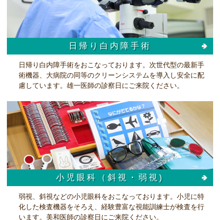
日帰り白内障手術
日帰り白内障手術をおこなっております。次世代型の最新手
術機器、大病院の同等のクリーンシステムを導入し安全に配
慮しています。雄一医師の診察日にご来院ください。
小児眼科（斜視・弱視)
弱視、斜視などの小児眼科をおこなっております。小児に特
化した検査機器をそろえ、経験豊富な視能訓練士が検査を行
います。美和医師の診察日にご来院ください。