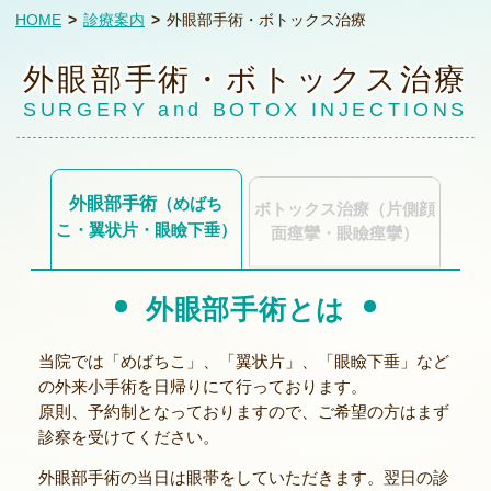
HOME
診療案内
外眼部手術・ボトックス治療
外眼部手術・ボトックス治療
SURGERY and BOTOX INJECTIONS
外眼部手術
（めばち
ボトックス治療
（片側顔
こ・翼状片・眼瞼下垂）
面痙攣・眼瞼痙攣）
外眼部手術とは
当院では「めばちこ」、「翼状片」、「眼瞼下垂」など
の外来小手術を日帰りにて行っております。
原則、予約制となっておりますので、ご希望の方はまず
診察を受けてください。
外眼部手術の当日は眼帯をしていただきます。翌日の診