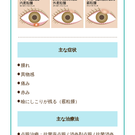
主な症状
腫れ
異物感
痛み
赤み
瞼にしこりが残る（霰粒腫）
主な治療法
点眼治療：抗菌薬点眼 / 消炎剤点眼 / 抗菌消炎