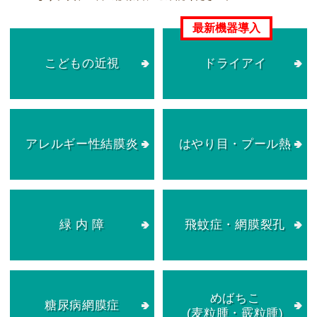
こどもの近視
ドライアイ
アレルギー性結膜炎
はやり目・プール熱
緑 内 障
飛蚊症・網膜裂孔
めばちこ
糖尿病網膜症
(麦粒腫・霰粒腫)