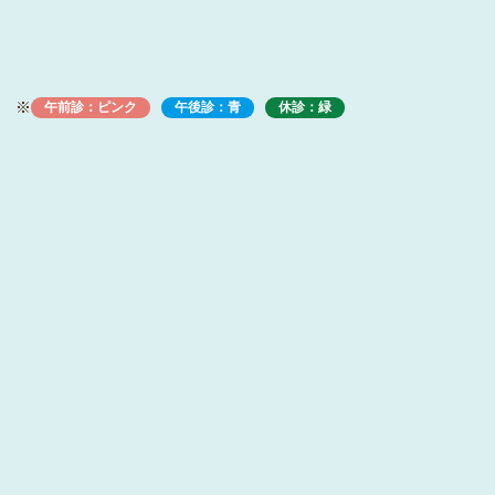
※
午前診：ピンク
午後診：青
休診：緑