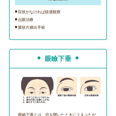
症状がなければ経過観察
点眼治療
翼状片摘出手術
眼瞼下垂
眼瞼下垂とは、目を開いたときに上まぶたが