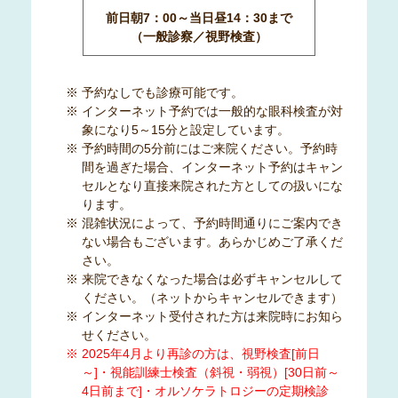
前日朝7：00～当日昼14：30まで
（一般診察／視野検査）
※ 予約なしでも診療可能です。
※ インターネット予約では一般的な眼科検査が対
象になり5～15分と設定しています。
※ 予約時間の5分前にはご来院ください。予約時
間を過ぎた場合、インターネット予約はキャン
セルとなり直接来院された方としての扱いにな
ります。
※ 混雑状況によって、予約時間通りにご案内でき
ない場合もございます。あらかじめご了承くだ
さい。
※ 来院できなくなった場合は必ずキャンセルして
ください。（ネットからキャンセルできます）
※ インターネット受付された方は来院時にお知ら
せください。
※ 2025年4月より再診の方は、視野検査[前日
～]・視能訓練士検査（斜視・弱視）[30日前～
4日前まで]・オルソケラトロジーの定期検診