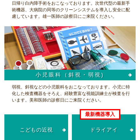
日帰り白内障手術をおこなっております。次世代型の最新手
術機器、大病院の同等のクリーンシステムを導入し安全に配
慮しています。雄一医師の診察日にご来院ください。
小児眼科（斜視・弱視)
弱視、斜視などの小児眼科をおこなっております。小児に特
化した検査機器をそろえ、経験豊富な視能訓練士が検査を行
います。美和医師の診察日にご来院ください。
こどもの近視
ドライアイ