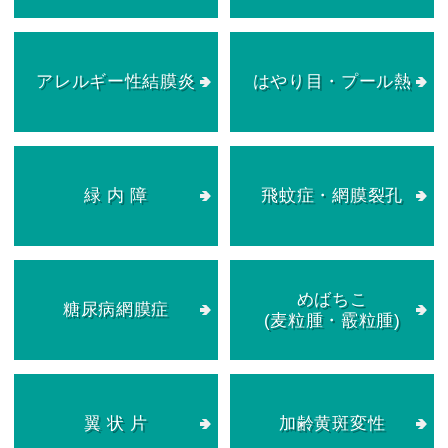
アレルギー性結膜炎
はやり目・プール熱
緑 内 障
飛蚊症・網膜裂孔
めばちこ
糖尿病網膜症
(麦粒腫・霰粒腫)
翼 状 片
加齢黄斑変性