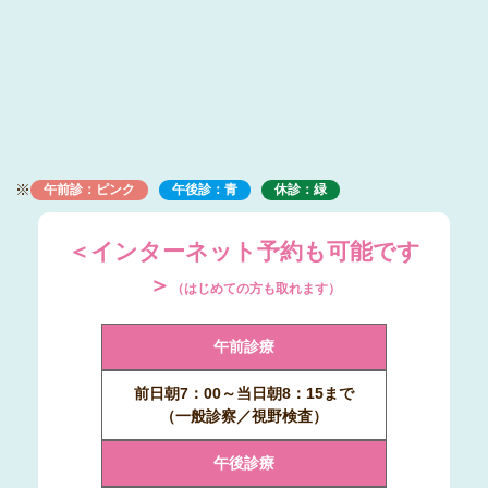
※
午前診：ピンク
午後診：青
休診：緑
＜インターネット予約も可能です
＞
（はじめての方も取れます）
午前診療
前日朝7：00～当日朝8：15まで
（一般診察／視野検査）
午後診療