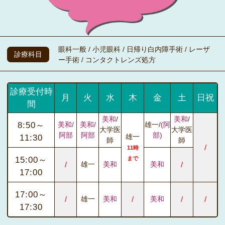
眼科一般 / 小児眼科 / 日帰り白内障手術 / レーザ
診療科目
ー手術 / コンタクトレンズ処方
診療受付時
月
火
水
木
金
土
日祝
間
美和
/
美和
/
8:50～
美和/
美和/
雄一/
(阿
大学医
大学医
阿部
阿部
部)
雄一
11:30
師
師
/
11時
15:00～
まで
/
雄一
美和
美和
/
17:00
17:00～
/
雄一
美和
/
美和
/
/
17:30