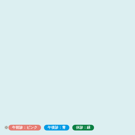
※
午前診：ピンク
午後診：青
休診：緑